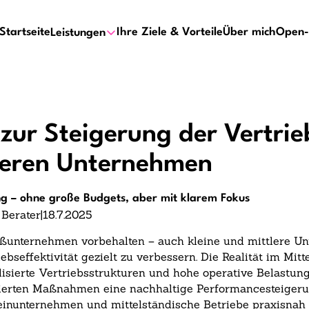
Startseite
Ihre Ziele & Vorteile
Über mich
Open-
Leistungen
zur Steigerung der Vertrieb
tleren Unternehmen
ung – ohne große Budgets, aber mit klarem Fokus
 Berater
|
18.7.2025
 Großunternehmen vorbehalten – auch kleine und mittlere
iebseffektivität gezielt zu verbessern. Die Realität im Mit
isierte Vertriebsstrukturen und hohe operative Belastung
urierten Maßnahmen eine nachhaltige Performancesteigeru
leinunternehmen und mittelständische Betriebe praxisnah