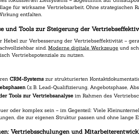
eines fokussierten Zielsystems – abgestimmt auf Umsatzpo
ndlage für wirksame Vertriebsarbeit. Ohne strategische
Wirkung entfalten.
se und Tools zur Steigerung der Vertriebseffektiv
aler Hebel zur Verbesserung der Vertriebseffektivität – g
achvollziehbar sind.
Moderne digitale Werkzeuge
und schl
sch Vertriebspotenziale zu nutzen.
aren
CRM-Systems
zur strukturierten Kontaktdokumentati
iebsphasen
(z. B. Lead-Qualifizierung, Angebotsphase, Ab
er Tools zur Vertriebsanalyse
im Rahmen des Vertriebsco
r oder komplex sein – im Gegenteil: Viele Kleinunterne
ungen, die zur eigenen Struktur passen und ohne lange Ei
uen: Vertriebsschulungen und Mitarbeiterentwic