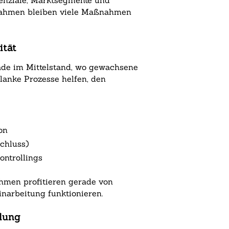
tenziale, Marktsegmente und
n Rahmen bleiben viele Maßnahmen
ität
erade im Mittelstand, wo gewachsene
anke Prozesse helfen, den
on
schluss)
ntrollings
hmen profitieren gerade von
narbeitung funktionieren.
klung