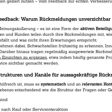
n gezielt nutzen – vom Feedback zur echten Verbesser
feedback: Warum Rückmeldungen unverzichtbar 
Meinungsäußerung – es ist eine Form der
aktiven Beteili
en und Kunden teilen durch ihre Rückmeldungen mit, wie
efällt und was nicht ihren Erwartungen entspricht.
ehmen dabei, Schwachstellen frühzeitig zu erkennen, Inn
. Darüber hinaus tragen regelmäßig ausgewertete Rückme
en Einsichten zu ergänzen
, etwa indem häufig genannte Pr
ice sichtbar gemacht werden.
: Strukturen und Kanäle für aussagekräftige Rü
ilfreich ist, muss es
systematisch
und an
relevanten Kon
i ebenso entscheidend wie die Struktur der Fragen oder G
sind:
 nach Kauf oder Serviceinteraktion