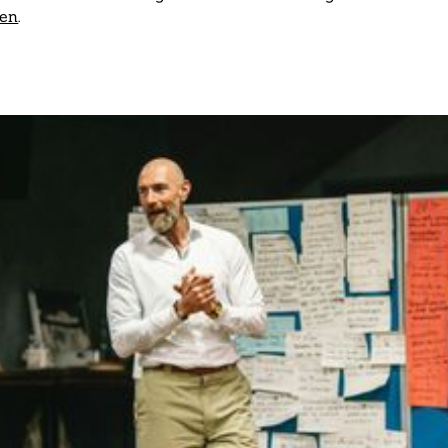
ren
.