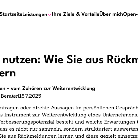
Startseite
Ihre Ziele & Vorteile
Über mich
Open-
Leistungen
nutzen: Wie Sie aus Rück
ern
zen – vom Zuhören zur Weiterentwicklung
 Berater
|
18.7.2025
Umfragen oder direkte Aussagen im persönlichen Gesprä
s Instrument zur Weiterentwicklung eines Unternehmens.
Verbesserungspotenzial besteht und welche Erwartungen ta
ss es nicht nur sammeln, sondern strukturiert auswerten
 Sie aus Rückmeldungen lernen und diese gezielt einsetz