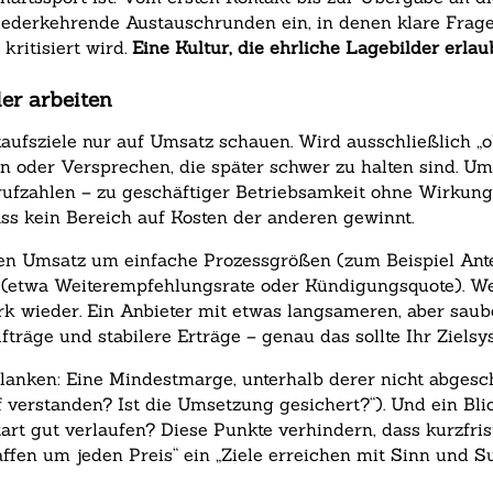
iederkehrende Austauschrunden ein, in denen klare Fragen
kritisiert wird.
Eine Kultur, die ehrliche Lagebilder erla
er arbeiten
kaufsziele nur auf Umsatz schauen. Wird ausschließlich „
 oder Versprechen, die später schwer zu halten sind. Um
nrufzahlen – zu geschäftiger Betriebsamkeit ohne Wirkung
ass kein Bereich auf Kosten der anderen gewinnt.
den Umsatz um einfache Prozessgrößen (zum Beispiel Antei
(etwa Weiterempfehlungsrate oder Kündigungsquote). Wen
rk wieder. Ein Anbieter mit etwas langsameren, aber saub
räge und stabilere Erträge – genau das sollte Ihr Ziels
planken: Eine Mindestmarge, unterhalb derer nicht abgesc
f verstanden? Ist die Umsetzung gesichert?“). Und ein Bl
rt gut verlaufen? Diese Punkte verhindern, dass kurzfrist
affen um jeden Preis“ ein „Ziele erreichen mit Sinn und Su