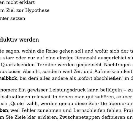
n nicht erklärt
Vom Ziel zur Hypothese
enter setzen
oduktiv werden
ie sagen, wohin die Reise gehen soll und wofür sich der t
zu starr oder nur auf eine einzige Kennzahl ausgerichtet 
 Quartalsenden. Termine werden gequetscht, Nachfragen 
 aus böser Absicht, sondern weil Zeit und Aufmerksamkei
nelblick
, bei dem alles andere als „sofort abschließen“ in
nomen: Ein gewisser Leistungsdruck kann beflügeln – zu 
fssituationen relevant, in denen man gut zuhören, saube
och „Quote“ zählt, werden genau diese Schritte überspru
aben
, weil Fehler zunehmen und Lernschleifen fehlen. Pra
 Sie Ziele klar erklären, Zwischenetappen definieren un