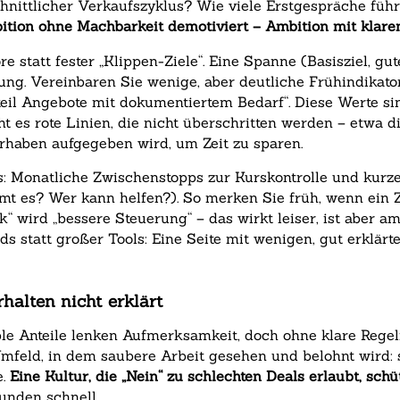
chnittlicher Verkaufszyklus? Wie viele Erstgespräche füh
ition ohne Machbarkeit demotiviert – Ambition mit klare
e statt fester „Klippen-Ziele“. Eine Spanne (Basisziel, gu
ng. Vereinbaren Sie wenige, aber deutliche Frühindikatore
il Angebote mit dokumentiertem Bedarf“. Diese Werte sin
ht es rote Linien, die nicht überschritten werden – etwa
orhaben aufgegeben wird, um Zeit zu sparen.
 Monatliche Zwischenstopps zur Kurskontrolle und kurze
t es? Wer kann helfen?). So merken Sie früh, wenn ein Zi
 wird „bessere Steuerung“ – das wirkt leiser, ist aber am
s statt großer Tools: Eine Seite mit wenigen, gut erklärt
halten nicht erklärt
iable Anteile lenken Aufmerksamkeit, doch ohne klare Re
n Umfeld, in dem saubere Arbeit gesehen und belohnt wird: 
e.
Eine Kultur, die „Nein“ zu schlechten Deals erlaubt, sc
nden schnell.