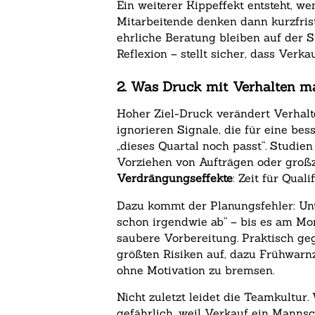
Ein weiterer Kippeffekt entsteht, w
Mitarbeitende denken dann kurzfrist
ehrliche Beratung bleiben auf der 
Reflexion – stellt sicher, dass Verk
2. Was Druck mit Verhalten m
Hoher Ziel-Druck verändert Verhalt
ignorieren Signale, die für eine be
„dieses Quartal noch passt“. Studie
Vorziehen von Aufträgen oder großz
Verdrängungseffekte
: Zeit für Qual
Dazu kommt der Planungsfehler: Unte
schon irgendwie ab“ – bis es am Mon
saubere Vorbereitung. Praktisch geg
größten Risiken auf, dazu Frühwar
ohne Motivation zu bremsen.
Nicht zuletzt leidet die Teamkultur.
gefährlich, weil Verkauf ein Mannsc