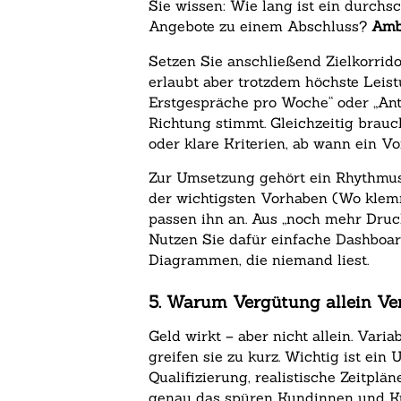
Sie wissen: Wie lang ist ein durchs
Angebote zu einem Abschluss?
Amb
Setzen Sie anschließend Zielkorridor
erlaubt aber trotzdem höchste Leistu
Erstgespräche pro Woche“ oder „Ante
Richtung stimmt. Gleichzeitig brauc
oder klare Kriterien, ab wann ein V
Zur Umsetzung gehört ein Rhythmus:
der wichtigsten Vorhaben (Wo klemm
passen ihn an. Aus „noch mehr Druck“
Nutzen Sie dafür einfache Dashboard
Diagrammen, die niemand liest.
5. Warum Vergütung allein Ver
Geld wirkt – aber nicht allein. Var
greifen sie zu kurz. Wichtig ist ei
Qualifizierung, realistische Zeitplän
genau das spüren Kundinnen und Ku