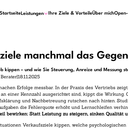
Startseite
Ihre Ziele & Vorteile
Über mich
Open-
Leistungen
iele manchmal das Gegent
b kippen – und wie Sie Steuerung, Anreize und Messung sta
 Berater
|
18.11.2025
chen Erfolge messbar. In der Praxis des Vertriebs zeigt 
 an einer Kennzahl ausgerichtet sind, kippt die Wirkung.
rfsklärung und Nachbetreuung rutschen nach hinten. Studi
Aufgaben die Fehlerquote erhöht und Lernschleifen verhin
il bewirken: Statt Leistung zu steigern, sinken Qualität
Situationen Verkaufsziele kippen, welche psychologisch