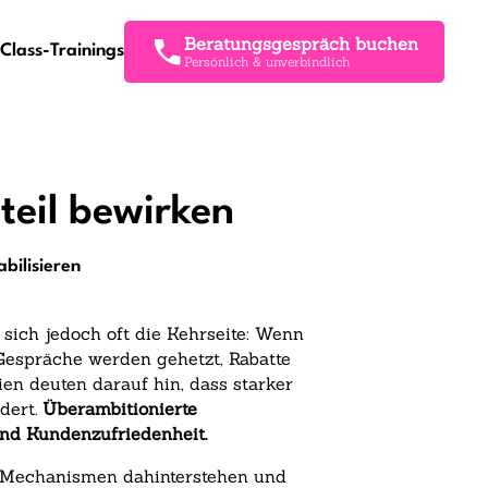
Beratungsgespräch buchen
Class-Trainings
Persönlich & unverbindlich
eil bewirken
bilisieren
sich jedoch oft die Kehrseite: Wenn
 Gespräche werden gehetzt, Rabatte
en deuten darauf hin, dass starker
dert.
Überambitionierte
 und Kundenzufriedenheit.
en Mechanismen dahinterstehen und