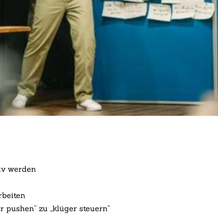
tiv werden
rbeiten
er pushen“ zu „klüger steuern“