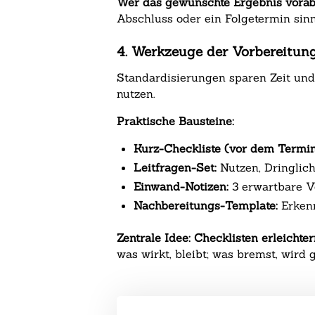
Wer das gewünschte Ergebnis vorab f
Abschluss oder ein Folgetermin sinnv
4. Werkzeuge der Vorbereitung:
Standardisierungen sparen Zeit und 
nutzen.
Praktische Bausteine:
Kurz-Checkliste (vor dem Termin
Leitfragen-Set:
Nutzen, Dringlichk
Einwand-Notizen:
3 erwartbare Vo
Nachbereitungs-Template:
Erkenn
Zentrale Idee:
Checklisten erleichte
was wirkt, bleibt; was bremst, wird 