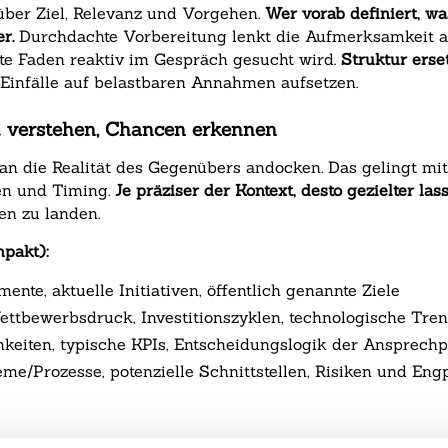
über Ziel, Relevanz und Vorgehen.
Wer vorab definiert, wa
r.
Durchdachte Vorbereitung lenkt die Aufmerksamkeit a
rote Faden reaktiv im Gespräch gesucht wird.
Struktur erse
e Einfälle auf belastbaren Annahmen aufsetzen.
xt verstehen, Chancen erkennen
an die Realität des Gegenübers andocken. Das gelingt mit
ten und Timing.
Je präziser der Kontext, desto gezielter l
en zu landen.
pakt):
nte, aktuelle Initiativen, öffentlich genannte Ziele
ettbewerbsdruck, Investitionszyklen, technologische Tre
hkeiten, typische KPIs, Entscheidungslogik der Ansprech
e/Prozesse, potenzielle Schnittstellen, Risiken und Eng