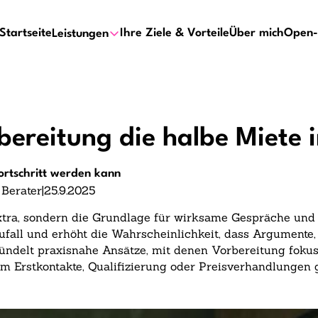
Startseite
Ihre Ziele & Vorteile
Über mich
Open-
Leistungen
reitung die halbe Miete i
ortschritt werden kann
 Berater
|
25.9.2025
Extra, sondern die Grundlage für wirksame Gespräche un
 Zufall und erhöht die Wahrscheinlichkeit, dass Argumente
 bündelt praxisnahe Ansätze, mit denen Vorbereitung fokuss
m Erstkontakte, Qualifizierung oder Preisverhandlungen g