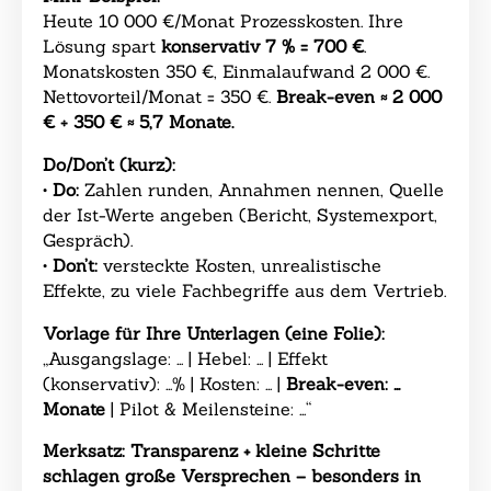
Heute 10 000 €/Monat Prozesskosten. Ihre
Lösung spart
konservativ 7 % = 700 €
.
Monatskosten 350 €, Einmalaufwand 2 000 €.
Nettovorteil/Monat = 350 €.
Break-even ≈ 2 000
€ ÷ 350 € ≈ 5,7 Monate.
Do/Don’t (kurz):
•
Do:
Zahlen runden, Annahmen nennen, Quelle
der Ist-Werte angeben (Bericht, Systemexport,
Gespräch).
•
Don’t:
versteckte Kosten, unrealistische
Effekte, zu viele Fachbegriffe aus dem Vertrieb.
Vorlage für Ihre Unterlagen (eine Folie):
„Ausgangslage:
…
| Hebel:
…
| Effekt
(konservativ):
…
% | Kosten:
…
|
Break-even:
…
Monate
| Pilot & Meilensteine:
…
“
Merksatz:
Transparenz + kleine Schritte
schlagen große Versprechen – besonders in