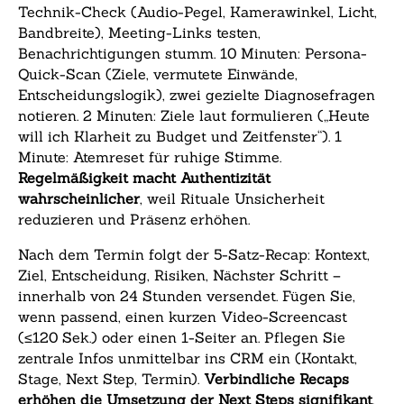
Technik-Check (Audio-Pegel, Kamerawinkel, Licht,
Bandbreite), Meeting-Links testen,
Benachrichtigungen stumm. 10 Minuten: Persona-
Quick-Scan (Ziele, vermutete Einwände,
Entscheidungslogik), zwei gezielte Diagnosefragen
notieren. 2 Minuten: Ziele laut formulieren („Heute
will ich Klarheit zu Budget und Zeitfenster“). 1
Minute: Atemreset für ruhige Stimme.
Regelmäßigkeit macht Authentizität
wahrscheinlicher
, weil Rituale Unsicherheit
reduzieren und Präsenz erhöhen.
Nach dem Termin folgt der 5-Satz-Recap: Kontext,
Ziel, Entscheidung, Risiken, Nächster Schritt –
innerhalb von 24 Stunden versendet. Fügen Sie,
wenn passend, einen kurzen Video-Screencast
(≤120 Sek.) oder einen 1-Seiter an. Pflegen Sie
zentrale Infos unmittelbar ins CRM ein (Kontakt,
Stage, Next Step, Termin).
Verbindliche Recaps
erhöhen die Umsetzung der Next Steps signifikant
,