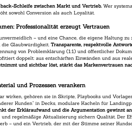
back-Schleife zwischen Markt und Vertrieb.
Wer systemat
ht sowohl Conversion als auch Loyalität.
men: Professionalität erzeugt Vertrauen
vermeidlich – und eine Chance, die eigene Haltung zu z
gt die Glaubwürdigkeit.
Transparente, respektvolle Antwort
rennung von Problemklärung (1:1) und öffentlicher Dokume
ofitiert doppelt: aus entschärften Einwänden und aus real
stnimmt und sichtbar löst, stärkt das Markenvertrauen nac
terial und Prozessen verankern
 wirken, gehören sie in Skripte, Playbooks und Vorlagen
anderer Kunden“ in Decks, modulare Kacheln für Landing
sinkt der Erkläraufwand und die Argumentation gewinnt an 
 und regelmäßige Aktualisierung sichern Qualität. Der Ef
rb – und ein Vertrieb, der mit der Stimme seiner Kundsc