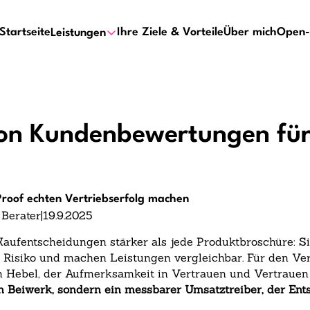
Startseite
Ihre Ziele & Vorteile
Über mich
Open-
Leistungen
on Kundenbewertungen für
roof echten Vertriebserfolg machen
 Berater
|
19.9.2025
fentscheidungen stärker als jede Produktbroschüre: Sie 
isiko und machen Leistungen vergleichbar. Für den Vert
ebel, der Aufmerksamkeit in Vertrauen und Vertrauen 
 Beiwerk, sondern ein messbarer Umsatztreiber, der En