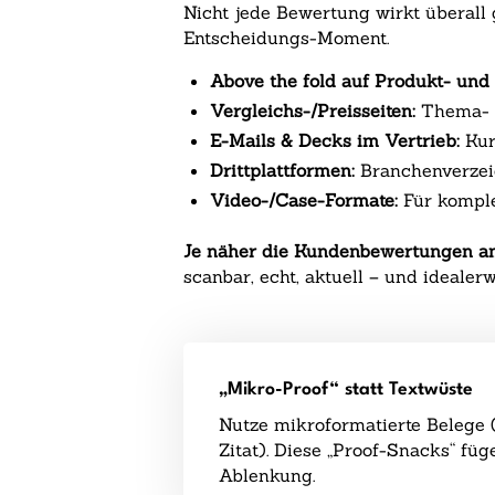
Nicht jede Bewertung wirkt überall 
Entscheidungs-Moment.
Above the fold auf Produkt- und 
Vergleichs-/Preisseiten:
Thema- o
E-Mails & Decks im Vertrieb:
Kur
Drittplattformen:
Branchenverzeic
Video-/Case-Formate:
Für komple
Je näher die Kundenbewertungen am p
scanbar, echt, aktuell – und idealer
„Mikro-Proof“ statt Textwüste
Nutze mikroformatierte Belege (
Zitat). Diese „Proof-Snacks“ fü
Ablenkung.