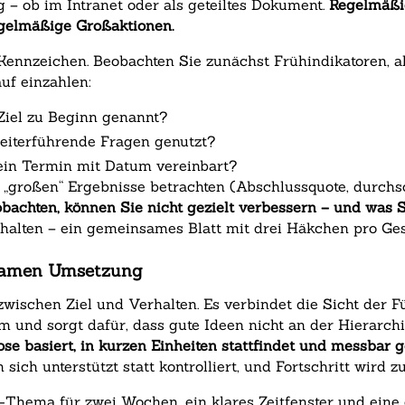
 – ob im Intranet oder als geteiltes Dokument.
Regelmäßig
egelmäßige Großaktionen.
ennzeichen. Beobachten Sie zunächst Frühindikatoren, als
uf einzahlen:
iel zu Beginn genannt?
eiterführende Fragen genutzt?
in Termin mit Datum vereinbart?
„großen“ Ergebnisse betrachten (Abschlussquote, durchsch
bachten, können Sie nicht gezielt verbessern – und was Sie
halten – ein gemeinsames Blatt mit drei Häkchen pro Ge
nsamen Umsetzung
zwischen Ziel und Verhalten. Es verbindet die Sicht der 
 und sorgt dafür, dass gute Ideen nicht an der Hierarch
se basiert, in kurzen Einheiten stattfindet und messbar g
 sich unterstützt statt kontrolliert, und Fortschritt wird 
us-Thema für zwei Wochen, ein klares Zeitfenster und ein