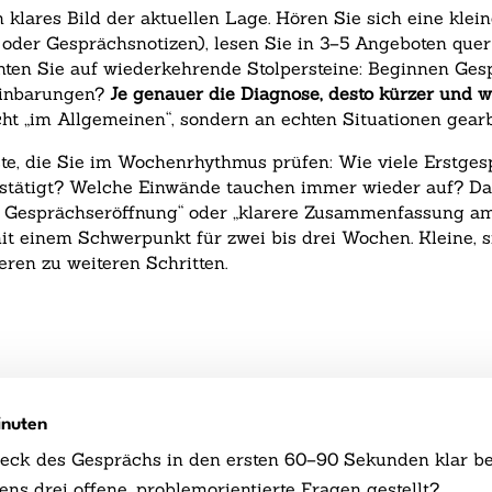
n klares Bild der aktuellen Lage. Hören Sie sich eine kle
oder Gesprächsnotizen), lesen Sie in 3–5 Angeboten quer 
chten Sie auf wiederkehrende Stolpersteine: Beginnen Ges
einbarungen?
Je genauer die Diagnose, desto kürzer und w
cht „im Allgemeinen“, sondern an echten Situationen gearb
ste, die Sie im Wochenrhythmus prüfen: Wie viele Erstges
estätigt? Welche Einwände tauchen immer wieder auf? Dar
 Gesprächseröffnung“ oder „klarere Zusammenfassung am 
 mit einem Schwerpunkt für zwei bis drei Wochen. Kleine,
ren zu weiteren Schritten.
inuten
ck des Gesprächs in den ersten 60–90 Sekunden klar b
s drei offene, problemorientierte Fragen gestellt?