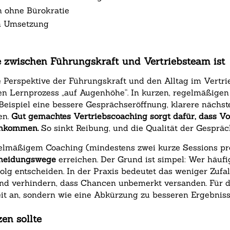
n ohne Bürokratie
en Umsetzung
 zwischen Führungskraft und Vertriebsteam ist
e Perspektive der Führungskraft und den Alltag im Vertr
 Lernprozess „auf Augenhöhe“. In kurzen, regelmäßigen 
Beispiel eine bessere Gesprächseröffnung, klarere nächst
en.
Gut gemachtes Vertriebscoaching sorgt dafür, dass Vo
 ankommen.
So sinkt Reibung, und die Qualität der Gespräch
gelmäßigem Coaching (mindestens zwei kurze Sessions p
cheidungswege
erreichen. Der Grund ist simpel: Wer häufig
folg entscheiden. In der Praxis bedeutet das weniger Zufa
 und verhindern, dass Chancen unbemerkt versanden. Für d
eit an, sondern wie eine Abkürzung zu besseren Ergebniss
en sollte