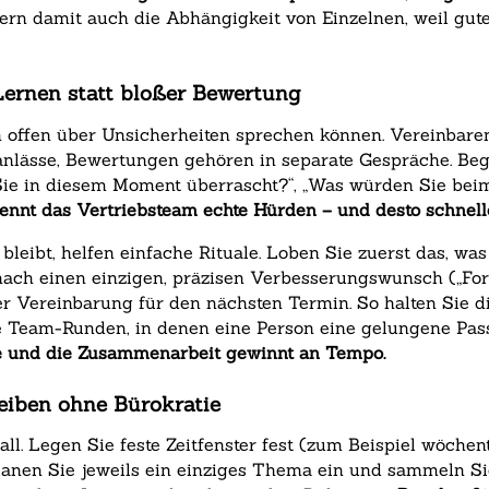
ern damit auch die Abhängigkeit von Einzelnen, weil gu
 Lernen statt bloßer Bewertung
offen über Unsicherheiten sprechen können. Vereinbaren 
anlässe, Bewertungen gehören in separate Gespräche. Beg
t Sie in diesem Moment überrascht?“, „Was würden Sie b
ennt das Vertriebsteam echte Hürden – und desto schneller
bleibt, helfen einfache Rituale. Loben Sie zuerst das, was
anach einen einzigen, präzisen Verbesserungswunsch („Fo
ner Vereinbarung für den nächsten Termin. So halten Sie d
e Team-Runden, in denen eine Person eine gelungene Pass
re und die Zusammenarbeit gewinnt an Tempo.
eiben ohne Bürokratie
l. Legen Sie feste Zeitfenster fest (zum Beispiel wöchent
nen Sie jeweils ein einziges Thema ein und sammeln Sie