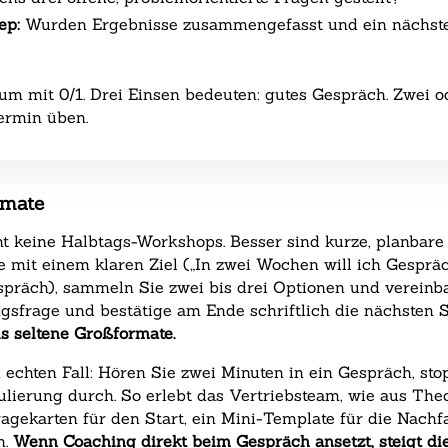
ep:
Wurden Ergebnisse zusammengefasst und ein nächste
ium mit 0/1. Drei Einsen bedeuten: gutes Gespräch. Zwei
ermin üben.
rmate
ht keine Halbtags-Workshops. Besser sind kurze, planbare
e mit einem klaren Ziel („In zwei Wochen will ich Gesprä
gespräch), sammeln Sie zwei bis drei Optionen und vereinb
sfrage und bestätige am Ende schriftlich die nächsten S
s seltene Großformate.
echten Fall: Hören Sie zwei Minuten in ein Gespräch, sto
lierung durch. So erlebt das Vertriebsteam, wie aus Theo
agekarten für den Start, ein Mini-Template für die Nachfa
n.
Wenn Coaching direkt beim Gespräch ansetzt, steigt di