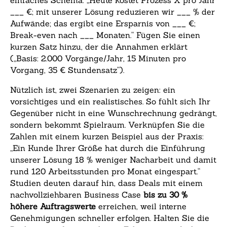
einfaches Schema: „Heute kostet Prozess X pro Jahr
___ €; mit unserer Lösung reduzieren wir ___ % der
Aufwände; das ergibt eine Ersparnis von ___ €;
Break-even nach ___ Monaten.“ Fügen Sie einen
kurzen Satz hinzu, der die Annahmen erklärt
(„Basis: 2.000 Vorgänge/Jahr, 15 Minuten pro
Vorgang, 35 € Stundensatz“).
Nützlich ist, zwei Szenarien zu zeigen: ein
vorsichtiges und ein realistisches. So fühlt sich Ihr
Gegenüber nicht in eine Wunschrechnung gedrängt,
sondern bekommt Spielraum. Verknüpfen Sie die
Zahlen mit einem kurzen Beispiel aus der Praxis:
„Ein Kunde Ihrer Größe hat durch die Einführung
unserer Lösung 18 % weniger Nacharbeit und damit
rund 120 Arbeitsstunden pro Monat eingespart.“
Studien deuten darauf hin, dass Deals mit einem
nachvollziehbaren Business Case
bis zu 30 %
höhere Auftragswerte
erreichen, weil interne
Genehmigungen schneller erfolgen. Halten Sie die