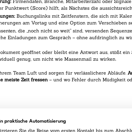
rung:
Firmendaten, Branche, Mitarbeiterzahl oder Signal
er Punktwert (Score) hilft, als Nächstes die aussichtsrei
ungen:
Buchungslinks mit Zeitfenstern, die sich mit Kale
nnerungen am Vortag und eine Option zum Verschieben s
ssenten, die „noch nicht so weit“ sind, versenden Sequenze
liche Einladungen zum Gespräch – ohne aufdringlich zu wi
okument geöffnet oder bleibt eine Antwort aus, stößt ei
viduell genug, um nicht wie Massenmail zu wirken.
Ihrem Team Luft und sorgen für verlässlichere Abläufe.
A
ie meiste Zeit fressen
– und wo Fehler durch Müdigkeit od
in praktische Automatisierung
zzieren Sie die Reise vom ersten Kontakt bis zum Abschl