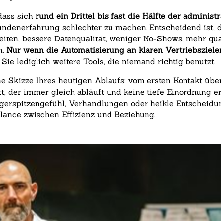
dass sich
rund ein Drittel bis fast die Hälfte der administr
undenerfahrung schlechter zu machen. Entscheidend ist, d
zeiten, bessere Datenqualität, weniger No-Shows, mehr qua
m.
Nur wenn die Automatisierung an klaren Vertriebszielen a
ie lediglich weitere Tools, die niemand richtig benutzt.
che Skizze Ihres heutigen Ablaufs: vom ersten Kontakt üb
, der immer gleich abläuft und keine tiefe Einordnung erfo
ngerspitzengefühl, Verhandlungen oder heikle Entscheidun
lance zwischen Effizienz und Beziehung.