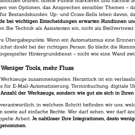
chsnotizen ordnen, offene Punkte markieren und nächste S
gen von Optionen, das Ansprechen sensibler Themen – d
für Bestandskunden: Up- und Cross-Sells leben davon, das
de bei wichtigen Entscheidungen erwarten Kundinnen un
n Sie Technik als Assistenten ein, nicht als Stellvertreter.
lare Übergabepunkte. Wenn ein Automatismus eine Erinner
chst direkt bei der richtigen Person. So bleibt die Komm
eingespielter Hintergrunddienst – nicht wie eine Wand z
: Weniger Tools, mehr Fluss
e Werkzeuge zusammenspielen. Herzstück ist ein verlässli
s für E-Mail-Automatisierung, Terminbuchung, digitale U
e Anzahl der Werkzeuge, sondern wie gut sie sich in Ihren
 verantwortlich, in welchem Schritt befinden wir uns, wel
 sowie auf einfache Rechte: Wer darf sehen, wer darf ä
ppelte Arbeit.
Je nahtloser Ihre Integrationen, desto wen
angenommen.