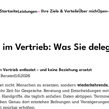
Startseite
Ihre Ziele & Vorteile
Über mich
Open-
Leistungen
 im Vertrieb: Was Sie dele
 Vertrieb entlastet – und keine Beziehung ersetzt
 Berater
|
1.6.2026
et nicht, Menschen zu ersetzen, sondern
wiederkehrende,
mehr Zeit für Gespräche, Beratung und Entscheidungen m
n Handgriffe, die täglich anfallen: Daten abtippen, Termi
cken. Genau dort entstehen Reibungen und Verzögerungen
t spürbar erhöhen.