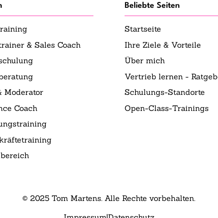
n
Beliebte Seiten
raining
Startseite
trainer & Sales Coach
Ihre Ziele & Vorteile
sschulung
Über mich
sberatung
Vertrieb lernen - Ratgeb
& Moderator
Schulungs-Standorte
nce Coach
Open-Class-Trainings
ungstraining
räftetraining
bereich
© 2025 Tom Martens. Alle Rechte vorbehalten.
Impressum
|
Datenschutz