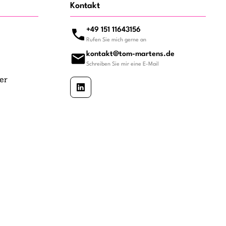
Kontakt
+49 151 11643156
Rufen Sie mich gerne an
kontakt@tom-martens.de
Schreiben Sie mir eine E-Mail
er