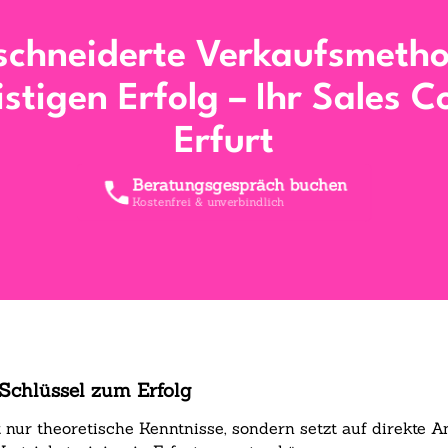
chneiderte Verkaufsmetho
istigen Erfolg – Ihr Sales C
Erfurt
Beratungsgespräch buchen
Kostenfrei & unverbindlich
e Schlüssel zum Erfolg
ht nur theoretische Kenntnisse, sondern setzt auf direkt