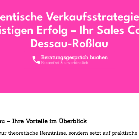
entische Verkaufsstrategie
istigen Erfolg – Ihr Sales C
Dessau-Roßlau
Beratungsgespräch buchen
Kostenfrei & unverbindlich
au – Ihre Vorteile im Überblick
t nur theoretische Kenntnisse, sondern setzt auf praktis