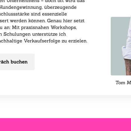
den Unternehmens – doch oft wird das
he Kundengewinnung, überzeugende
hlussstärke sind essenzielle
ssert werden können. Genau hier setzt
au an: Mit praxisnahen Workshops,
 Schulungen unterstütze ich
chhaltige Verkaufserfolge zu erzielen.
räch buchen
Tom Ma