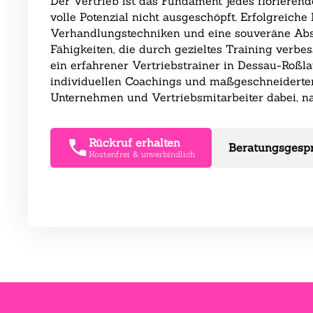
Der Vertrieb ist das Fundament jedes florieren
volle Potenzial nicht ausgeschöpft. Erfolgreic
Verhandlungstechniken und eine souveräne Absc
Fähigkeiten, die durch gezieltes Training verbe
ein erfahrener Vertriebstrainer in Dessau-Roßl
individuellen Coachings und maßgeschneiderten
Unternehmen und Vertriebsmitarbeiter dabei, na
Rückruf erhalten
Beratungsgesp
Kostenfrei & unverbindlich