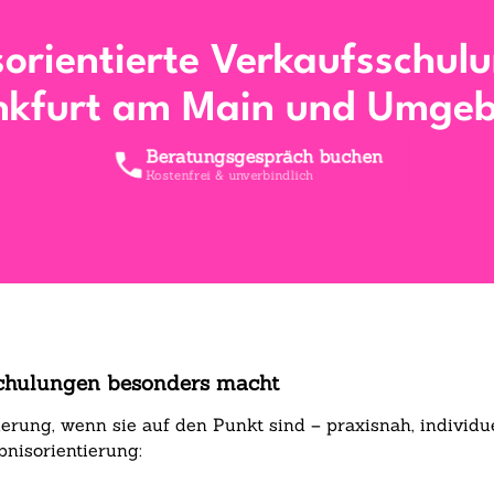
sorientierte Verkaufsschulu
nkfurt am Main und Umge
Beratungsgespräch buchen
Kostenfrei & unverbindlich
chulungen besonders macht
ung, wenn sie auf den Punkt sind – praxisnah, individuel
bnisorientierung: