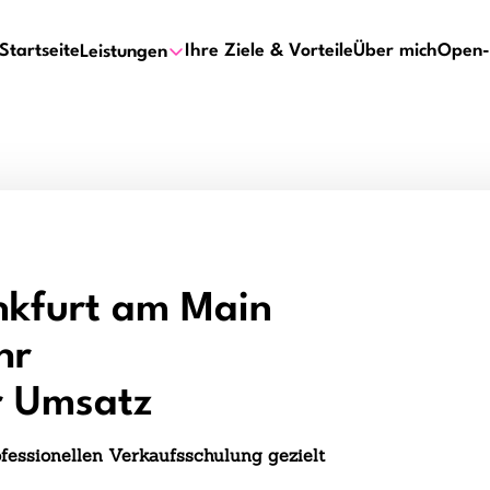
Startseite
Ihre Ziele & Vorteile
Über mich
Open-
Leistungen
nkfurt am Main
hr
r Umsatz
ofessionellen Verkaufsschulung gezielt